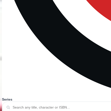
Series