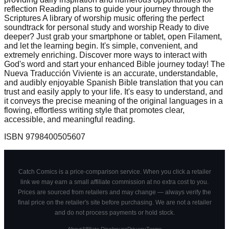
reflection Reading plans to guide your journey through the
Scriptures A library of worship music offering the perfect
soundtrack for personal study and worship Ready to dive
deeper? Just grab your smartphone or tablet, open Filament,
and let the learning begin. It's simple, convenient, and
extremely enriching. Discover more ways to interact with
God's word and start your enhanced Bible journey today! The
Nueva Traducción Viviente is an accurate, understandable,
and audibly enjoyable Spanish Bible translation that you can
trust and easily apply to your life. It's easy to understand, and
it conveys the precise meaning of the original languages in a
flowing, effortless writing style that promotes clear,
accessible, and meaningful reading.
ISBN
9798400505607
Catch Comics is a price-comparison service. When you click a retailer
link we may earn a small affiliate commission at no extra cost to you.
Prices are sourced from retailers and may change — always verify the
final price on the retailer's site before purchasing. We are not a retailer
and do not process payments or hold stock.