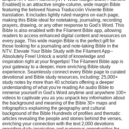
Enabled] is an attractive single-column, wide margin Bible
featuring the beloved Nueva Traducción Viviente Bible
translation. It includes lightly ruled margins on each page,
making this Bible ideal for notetaking, journaling, recording
prayers, drawing, or any other response to God's Word. This
Bible is also enabled with the Filament Bible app, allowing
readers to access enhanced digital content and resources on
every page. This wide margin Bible is the perfect gift for
those looking for a journaling and note-taking Bible in the
NTV. Elevate Your Bible Study with the Filament App--
Absolutely Free! Unlock a world of knowledge and
inspiration right at your fingertips! The Filament Bible app is
your gateway to a deeper, more enriching Bible-study
experience. Seamlessly connect every Bible page to curated
devotional and Bible study resources, including: 25,000+
study notes by more than 40 scholars offering a deeper
understanding of what you're reading An audio Bible to
immerse yourself in God's Word anytime and anywhere 100+
videos to captivate you as you unpack key information about
the background and meaning of the Bible 30+ maps and
infographics explaining the geography and cultural
background of the Bible Hundreds of profiles and thematic
articles revealing the people and stories behind the verses,
enriching your connection with the text 2,000 devotions
providing daily inspiration and numerous opportunities for