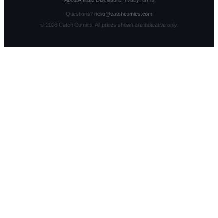
About
Affiliate Disclosure
Privacy
Terms
Questions?
hello@catchcomics.com
©
2026
Catch Comics. All prices shown are indicative only.